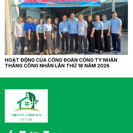
CÔNG ĐOÀN CƠ SỞ CÔNG TY VỚI CHƯƠNG TRÌNH
KHEN THƯỞNG HỌC SINH GIỎI VÀ TRAO HỌC BỔNG
NGUYỄN ĐỨC CẢNH CHO HỌC SINH TRÚNG TUYỂN
ĐẠI HỌC CÔNG LẬP NĂM 2025