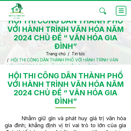
HỘI THI CÔNG DÂN THÀNH PHỐ
VỚI HÀNH TRÌNH VĂN HÓA NĂM
2024 CHỦ ĐỀ “ VĂN HÓA GIA
ĐÌNH”
Trang chủ
Tin tức
HỘI THI CÔNG DÂN THÀNH PHỐ VỚI HÀNH TRÌNH VĂN
HÓA NĂM 2024 CHỦ ĐỀ “ VĂN HÓA GIA ĐÌNH”
HỘI THI CÔNG DÂN THÀNH PHỐ
VỚI HÀNH TRÌNH VĂN HÓA NĂM
2024 CHỦ ĐỀ “ VĂN HÓA GIA
ĐÌNH”
Nhằm giữ gìn và phát huy giá trị văn hóa
gia đình; khẳng định vị trí vai trò to lớn của gia